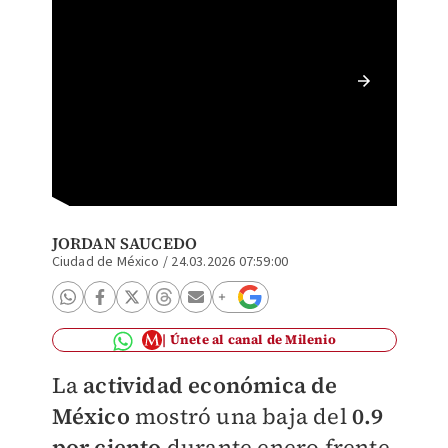
Activid
económi
JORDAN SAUCEDO
Ciudad de México
/
24.03.2026 07:59:00
Únete al canal de Milenio
La
actividad económica de
México
mostró una baja del
0.9
por ciento
durante enero frente