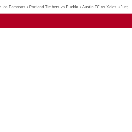
e los Famosos
Portland Timbers vs Puebla
Austin FC vs Xolos
Juego