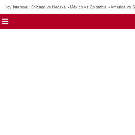
Hoy interesa:
Chicago vs Necaxa
México vs Colombia
América vs S