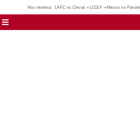
Hoy interesa:
LAFC vs Chivas
LCDLF
México vs Pana