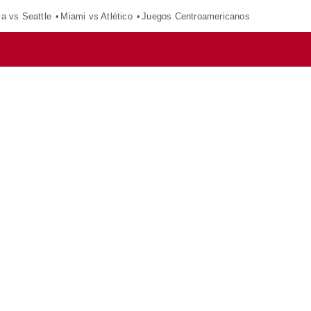
ca vs Seattle
Miami vs Atlético
Juegos Centroamericanos