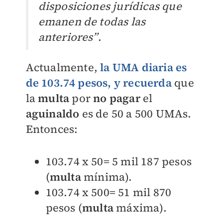
disposiciones jurídicas que
emanen de todas las
anteriores”
.
Actualmente,
la UMA diaria es
de 103.74 pesos, y recuerda
que
la
multa
por
no pagar
el
aguinaldo
es de 50 a 500 UMAs.
Entonces:
103.74 x 50= 5 mil 187 pesos
(
multa
mínima).
103.74 x 500= 51 mil 870
pesos (
multa
máxima).