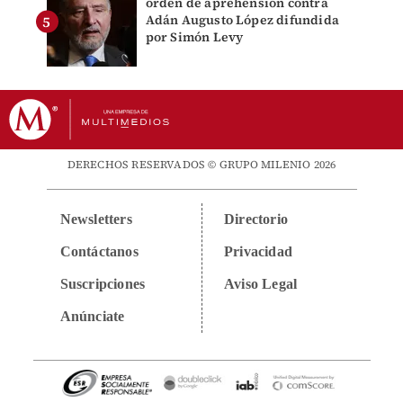
orden de aprehensión contra
Adán Augusto López difundida
por Simón Levy
DERECHOS RESERVADOS © GRUPO MILENIO 2026
Newsletters
Directorio
Contáctanos
Privacidad
Suscripciones
Aviso Legal
Anúnciate