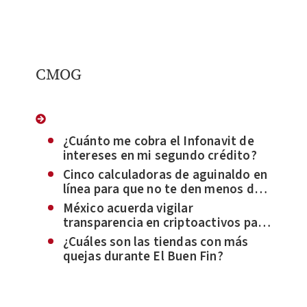
CMOG
¿Cuánto me cobra el Infonavit de
intereses en mi segundo crédito?
Cinco calculadoras de aguinaldo en
línea para que no te den menos de
lo que corresponde
México acuerda vigilar
transparencia en criptoactivos para
evitar evasión fiscal
¿Cuáles son las tiendas con más
quejas durante El Buen Fin?