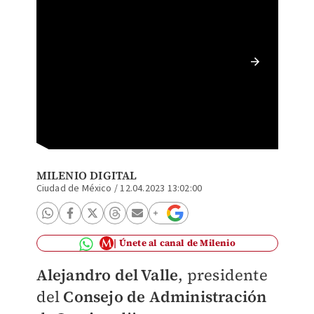
Deuda c
100 mdd
MILENIO DIGITAL
Ciudad de México
/
12.04.2023 13:02:00
Únete al canal de Milenio
Alejandro del Valle
, p
residente
del
Consejo de Administración