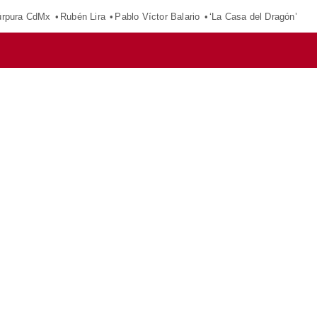
púrpura CdMx
Rubén Lira
Pablo Víctor Balario
‘La Casa del Dragón’