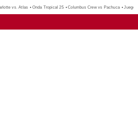
rlotte vs. Atlas
Onda Tropical 25
Columbus Crew vs Pachuca
Juegos