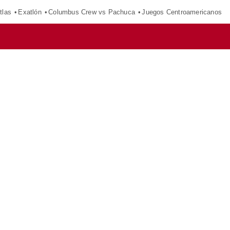
tlas
Exatlón
Columbus Crew vs Pachuca
Juegos Centroamericanos