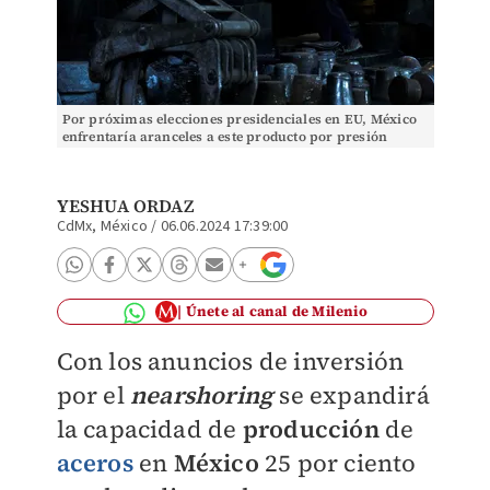
Por próximas elecciones presidenciales en EU, México
enfrentaría aranceles a este producto por presión
política. | Reuters
YESHUA ORDAZ
CdMx, México
/
06.06.2024 17:39:00
Únete al canal de Milenio
Con los anuncios de inversión
por el
nearshoring
se expandirá
la capacidad de
producción
de
aceros
en
México
25 por ciento