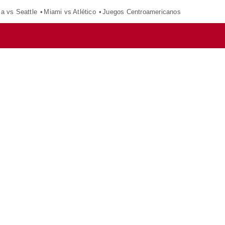
ca vs Seattle
Miami vs Atlético
Juegos Centroamericanos