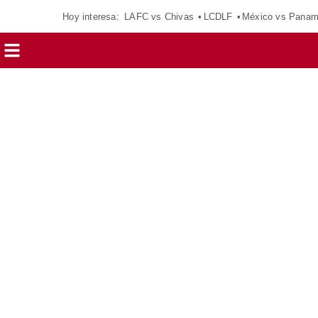
Hoy interesa:
LAFC vs Chivas
LCDLF
México vs Pana