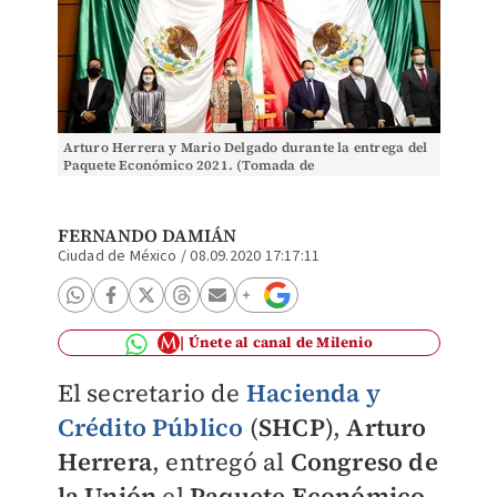
Arturo Herrera y Mario Delgado durante la entrega del
Paquete Económico 2021. (Tomada de
@JuarezCisneros)
FERNANDO DAMIÁN
Ciudad de México
/
08.09.2020 17:17:11
Únete al canal de Milenio
El secretario de
Hacienda y
Crédito Público
(
SHCP
),
Arturo
Herrera
, entregó al
Congreso de
la Unión
el
Paquete Económico