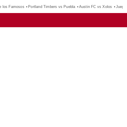
e los Famosos
Portland Timbers vs Puebla
Austin FC vs Xolos
Juego