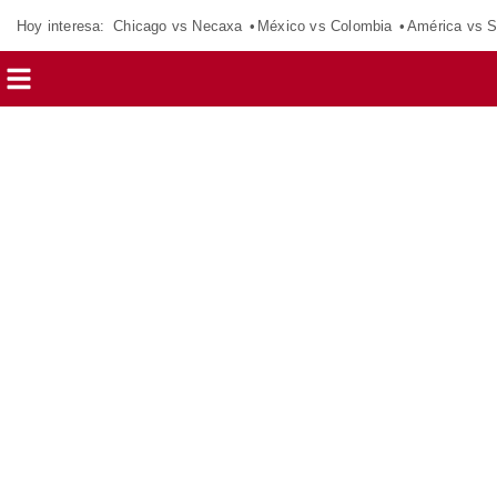
Hoy interesa:
Chicago vs Necaxa
México vs Colombia
América vs S