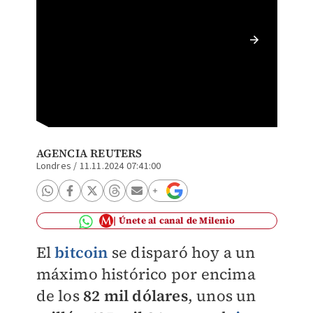
Bitcoin
(Pixab
AGENCIA REUTERS
Londres
/
11.11.2024 07:41:00
Únete al canal de Milenio
El
bitcoin
se disparó hoy a un
máximo histórico por encima
de los
82 mil dólares
, unos un