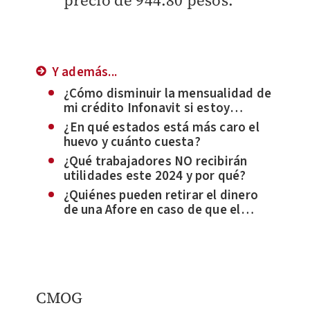
precio de 944.80 pesos.
Y además...
¿Cómo disminuir la mensualidad de
mi crédito Infonavit si estoy
pensionado?
¿En qué estados está más caro el
huevo y cuánto cuesta?
¿Qué trabajadores NO recibirán
utilidades este 2024 y por qué?
¿Quiénes pueden retirar el dinero
de una Afore en caso de que el
titular muera?
CMOG