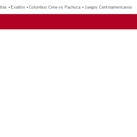
tlas
Exatlón
Columbus Crew vs Pachuca
Juegos Centroamericanos