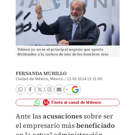
Telmex ya no es el principal negocio que aporta
dividendos a la cartera de uno de los hombres más
ricos del mundo. | Araceli López
FERNANDA MURILLO
Ciudad de México, México
/
12.02.2024 15:21:00
Únete al canal de Milenio
Ante las
acusaciones
sobre ser
el empresario más
beneficiado
en la actual administración,