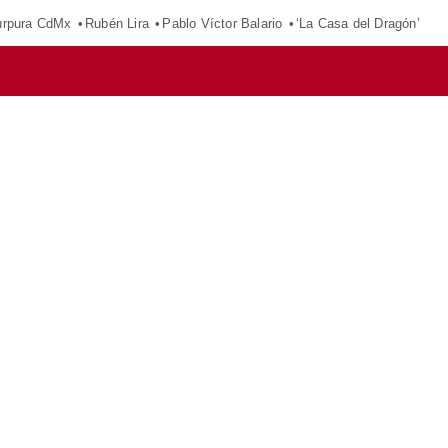
púrpura CdMx
Rubén Lira
Pablo Víctor Balario
‘La Casa del Dragón’