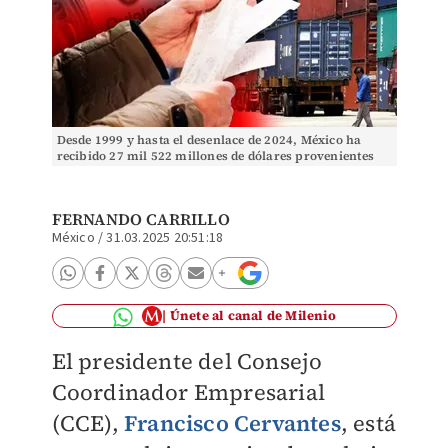
Desde 1999 y hasta el desenlace de 2024, México ha
recibido 27 mil 522 millones de dólares provenientes
del país europeo. | Diseño: Samantha Martínez
FERNANDO CARRILLO
México
/
31.03.2025 20:51:18
Únete al canal de Milenio
El presidente del Consejo
Coordinador Empresarial
(CCE),
Francisco Cervantes
, está