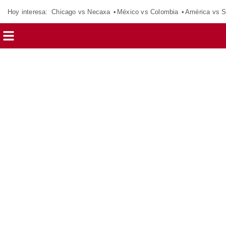
Hoy interesa:
Chicago vs Necaxa
México vs Colombia
América vs S