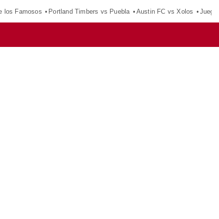
e los Famosos
Portland Timbers vs Puebla
Austin FC vs Xolos
Juego