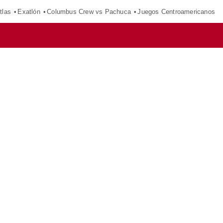
tlas
Exatlón
Columbus Crew vs Pachuca
Juegos Centroamericanos