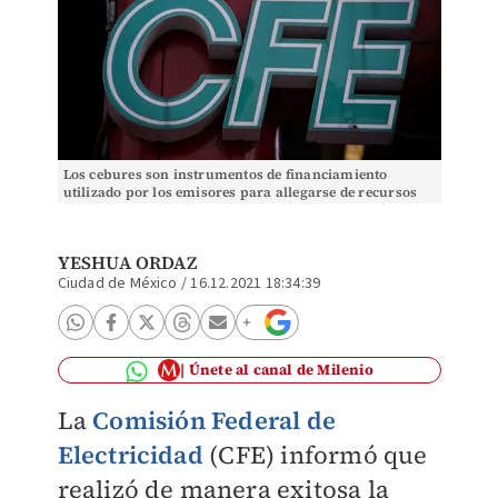
Los cebures son instrumentos de financiamiento
utilizado por los emisores para allegarse de recursos
de corto plazo.
YESHUA ORDAZ
Ciudad de México
/
16.12.2021 18:34:39
Únete al canal de Milenio
La
Comisión Federal de
Electricidad
(CFE) informó que
realizó de manera exitosa la