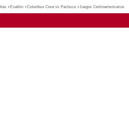
tlas
Exatlón
Columbus Crew vs Pachuca
Juegos Centroamericanos