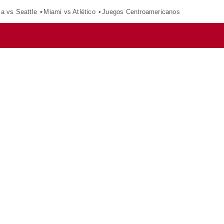
ca vs Seattle
Miami vs Atlético
Juegos Centroamericanos