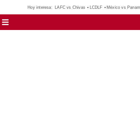
Hoy interesa:
LAFC vs Chivas
LCDLF
México vs Pana