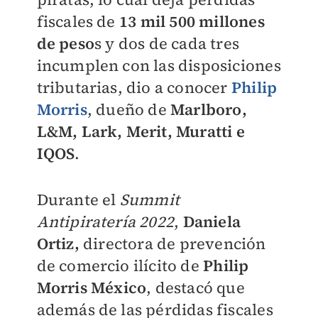
fiscales de
13 mil 500 millones
de peso
s y dos de cada tres
incumplen con las disposiciones
tributarias, dio a conocer
Philip
Morris
, dueño de
Marlboro,
L&M, Lark, Merit, Muratti e
IQOS
.
Durante el
Summit
Antipiratería 2022
,
Daniela
Ortiz,
directora de prevención
de comercio ilícito de
Philip
Morris México
, destacó que
además de las pérdidas fiscales