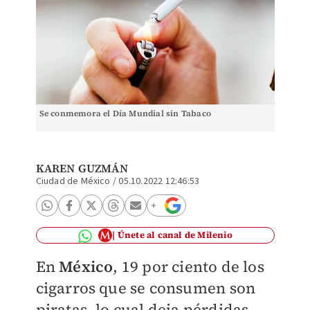
Se conmemora el Día Mundial sin Tabaco
KAREN GUZMÁN
Ciudad de México
/
05.10.2022 12:46:53
Únete al canal de Milenio
En
México
, 19 por ciento de los
cigarros que se consumen son
piratas, lo cual deja pérdidas