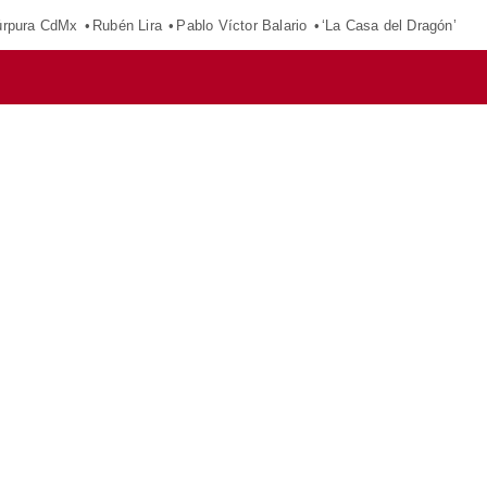
púrpura CdMx
Rubén Lira
Pablo Víctor Balario
‘La Casa del Dragón’