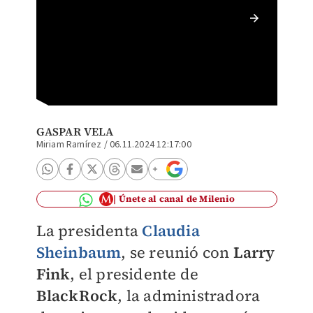
El encu
de Blac
(Especi
GASPAR VELA
Miriam Ramírez
/
06.11.2024 12:17:00
Únete al canal de Milenio
La presidenta
Claudia
Sheinbaum
, se reunió con
Larry
Fink
, el presidente de
BlackRock
, la administradora