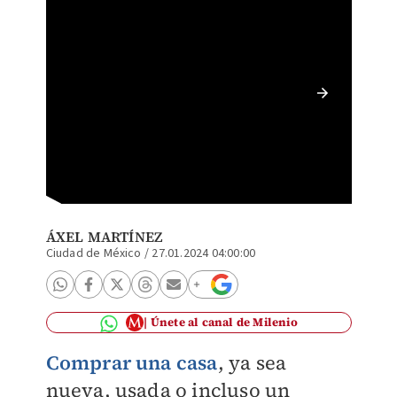
Desde s
colocad
ÁXEL MARTÍNEZ
Ciudad de México
/
27.01.2024 04:00:00
Únete al canal de Milenio
Comprar una casa
, ya sea
nueva, usada o incluso un