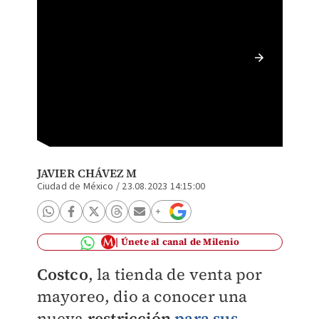
Costco 
JAVIER CHÁVEZ M
Ciudad de México
/
23.08.2023 14:15:00
Únete al canal de Milenio
Costco
, la tienda de venta por
mayoreo, dio a conocer una
nueva
restricción
para sus