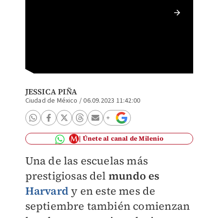
La Univ
gratuit
JESSICA PIÑA
Ciudad de México
/
06.09.2023 11:42:00
Únete al canal de Milenio
Una de las escuelas más
prestigiosas del
mundo es
Harvard
y en este mes de
septiembre también comienzan