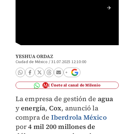
Iberdro
público
YESHUA ORDAZ
Ciudad de México
/
31.07.2025 12:10:00
Únete al canal de Milenio
La empresa de gestión de
agua
y
energía
,
Cox
, anunció la
compra de
Iberdrola México
por
4 mil 200 millones de