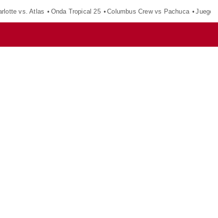
rlotte vs. Atlas
Onda Tropical 25
Columbus Crew vs Pachuca
Juegos