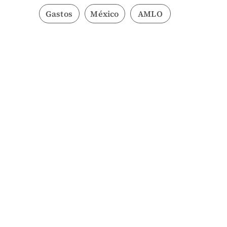
Gastos
México
AMLO