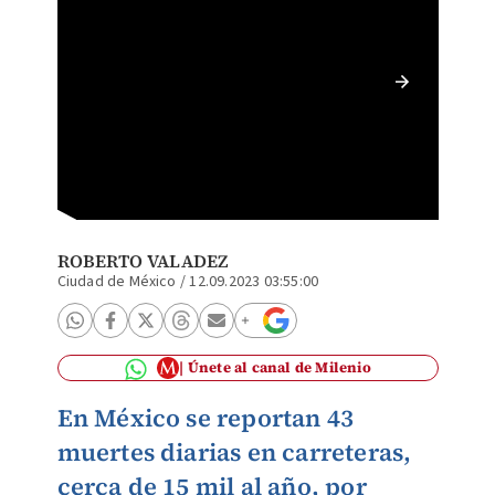
Los acc
Especia
ROBERTO VALADEZ
Ciudad de México
/
12.09.2023 03:55:00
Únete al canal de Milenio
En México se reportan 43
muertes diarias en carreteras,
cerca de 15 mil al año, por