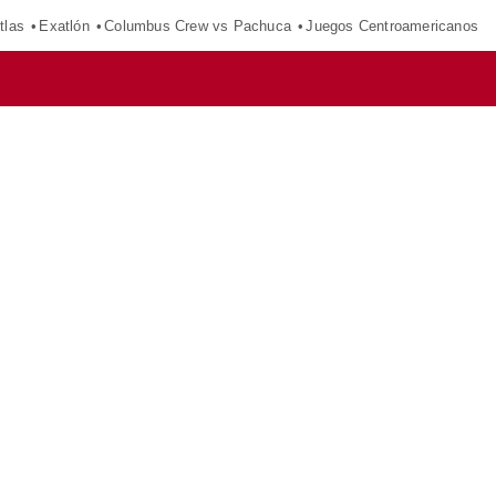
tlas
Exatlón
Columbus Crew vs Pachuca
Juegos Centroamericanos