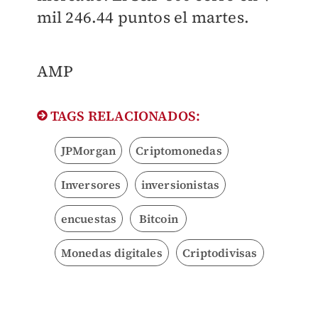
mil 246.44 puntos el martes.
​AMP
TAGS RELACIONADOS:
JPMorgan
Criptomonedas
Inversores
inversionistas
encuestas
Bitcoin
Monedas digitales
Criptodivisas