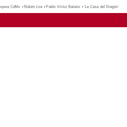
púrpura CdMx
Rubén Lira
Pablo Víctor Balario
‘La Casa del Dragón’