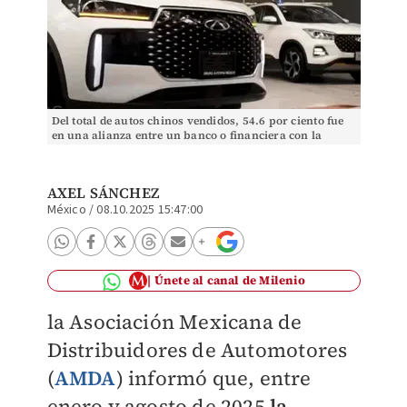
Del total de autos chinos vendidos, 54.6 por ciento fue
en una alianza entre un banco o financiera con la
marca.
AXEL SÁNCHEZ
México
/
08.10.2025 15:47:00
Únete al canal de Milenio
la Asociación Mexicana de
Distribuidores de Automotores
(
AMDA
) informó que, entre
enero y agosto de 2025
la