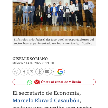
El funcionario federal destacó que las exportaciones del
sector han experimentado un incremento significativo
en este último año. | Especial
GISELLE SORIANO
México
/
14.05.2025 20:21:00
Únete al canal de Milenio
El secretario de Economía,
Marcelo Ebrard Casaubón
,
sostuvo una reunión con varias