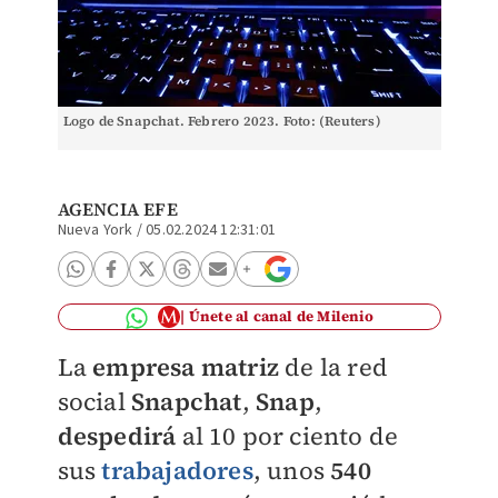
Logo de Snapchat. Febrero 2023. Foto: (Reuters)
AGENCIA EFE
Nueva York
/
05.02.2024 12:31:01
Únete al canal de Milenio
La
empresa matriz
de la red
social
Snapchat
,
Snap
,
despedirá
al 10 por ciento de
sus
trabajadores
, unos
540