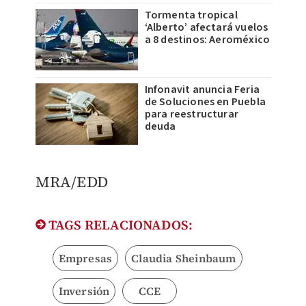
Tormenta tropical
‘Alberto’ afectará vuelos
a 8 destinos: Aeroméxico
Infonavit anuncia Feria
de Soluciones en Puebla
para reestructurar
deuda
MRA/EDD
TAGS RELACIONADOS:
Empresas
Claudia Sheinbaum
Inversión
CCE