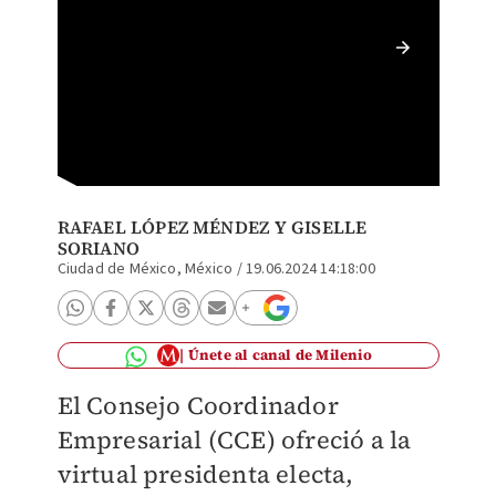
El CCE 
la corr
RAFAEL LÓPEZ MÉNDEZ
Y
GISELLE
SORIANO
Ciudad de México, México
/
19.06.2024 14:18:00
Únete al canal de Milenio
El Consejo Coordinador
Empresarial (CCE) ofreció a la
virtual presidenta electa,