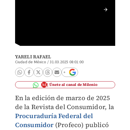
En la R
enjuagu
Especia
YARELI RAFAEL
Ciudad de México
/
31.03.2025 08:01:00
Únete al canal de Milenio
En la edición de marzo de 2025
de la Revista del Consumidor, la
Procuraduría Federal del
Consumidor
(Profeco) publicó