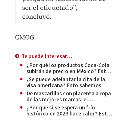
ser el etiquetado”,
concluyó.
C
MOG
Te puede interesar…
¿Por qué los productos Coca-Cola
subirán de precio en México? Esta
es la razón
¿Se puede adelantar la cita de la
visa americana? Esto sabemos
De mascarillas con placenta a ropa
de las mejores marcas: el
ostentoso estilo de vida de ‘La
¿Por qué si se espera un frío
Barbie’
histórico en 2023 hace calor? Esto
es lo que sabemos