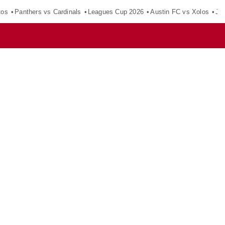
tos
Panthers vs Cardinals
Leagues Cup 2026
Austin FC vs Xolos
Ju