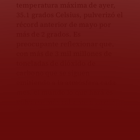
temperatura máxima de ayer,
35.1 grados Celsius, pulverizó el
récord anterior de mayo por
más de 2 grados. Es
preocupante reflexionar que,
con más de 3 mil millones de
toneladas de dióxido de
carbono que se siguen
emitiendo a la atmósfera cada
mes, el mundo lo que hará es
volverse más caliente a partir
de ahora.
Durante sus 12 años de