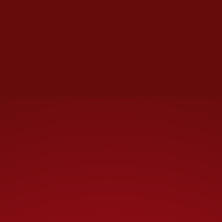
Algunos directivos de empresas
de inteligencia artificial pueden
pensar en términos similares
luego de la publicación esta
semana por parte del papa León
XIV de un extenso tratado que
aboga por el “desarme” de la IA
mediante una regulación
coordinada a escala mundial.
La encíclica, de más de 42 mil
palabras, insta a la creación de
“instrumentos regulatorios
adecuados, capaces de defender