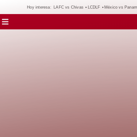
Hoy interesa:
LAFC vs Chivas
LCDLF
México vs Pana