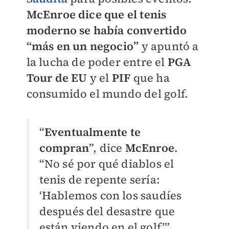
McEnroe dice que el tenis
moderno se había convertido
“más en un negocio”
y apuntó a
la lucha de poder entre el
PGA
Tour de EU
y el
PIF
que ha
consumido el mundo del golf.
“
E
ventualmente te
compran
”, dice
McEnroe
.
“No sé por qué diablos el
tenis de repente sería:
‘Hablemos con los saudíes
después del desastre que
están viendo en el golf’”.