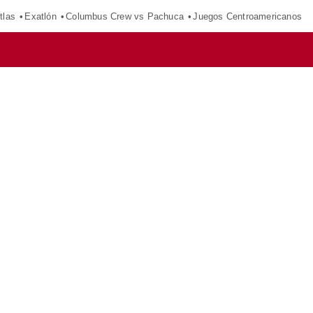
tlas
Exatlón
Columbus Crew vs Pachuca
Juegos Centroamericanos