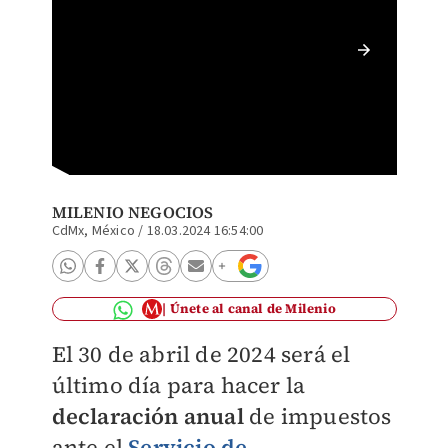
El artíc
Derecho
referent
MILENIO NEGOCIOS
CdMx, México
/
18.03.2024 16:54:00
Únete al canal de Milenio
El 30 de abril de 2024 será el
último día para hacer la
declaración anual
de impuestos
ante el
Servicio de