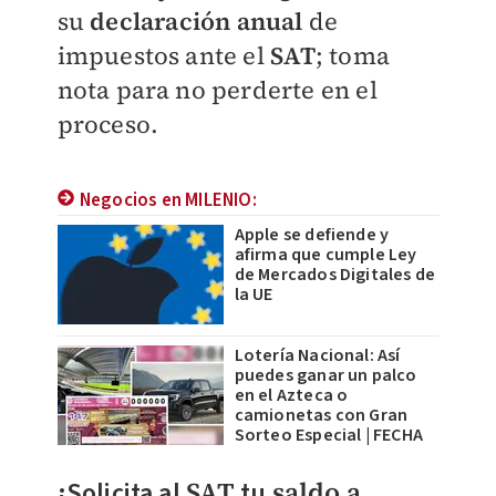
su
declaración anual
de
impuestos ante el
SAT
; toma
nota para no perderte en el
proceso.
Negocios en MILENIO:
Apple se defiende y
afirma que cumple Ley
de Mercados Digitales de
la UE
Lotería Nacional: Así
puedes ganar un palco
en el Azteca o
camionetas con Gran
Sorteo Especial | FECHA
¡Solicita al
SAT
tu
saldo a