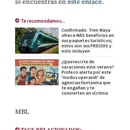
lo encuentras en
este enlace.
Te recomendamos...
Confirmado. Tren Maya
ofrece MÁS beneficios en
sus paquetes turísticos;
estos son sus PRECIOS y
esto incluyen
¿Quieres irte de
vacaciones este verano?
Profeco alerta por este
'modus operandi' de
agencias fantasma que
te engañan y te
convierten en víctima
MBL
TAGS RELACIONADOS: