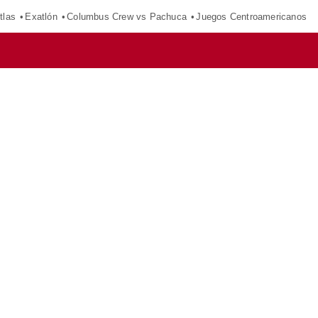
tlas
Exatlón
Columbus Crew vs Pachuca
Juegos Centroamericanos