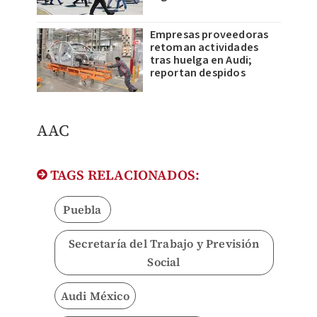
Empresas proveedoras
retoman actividades
tras huelga en Audi;
reportan despidos
AAC
TAGS RELACIONADOS:
Puebla
Secretaría del Trabajo y Previsión
Social
Audi México