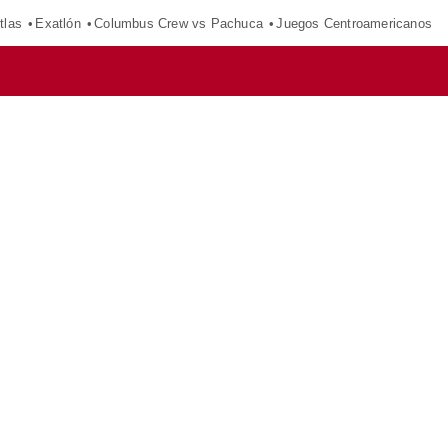
tlas
Exatlón
Columbus Crew vs Pachuca
Juegos Centroamericanos