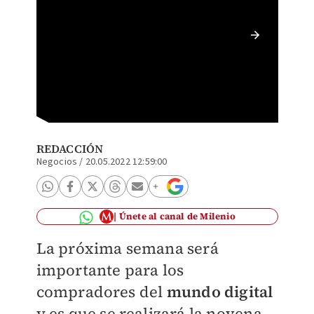
Hot Sal
Sale
REDACCIÓN
Negocios
/
20.05.2022 12:59:00
Únete al canal de Milenio
La próxima semana será
importante para los
compradores del
mundo digital
y es que se realizará la novena