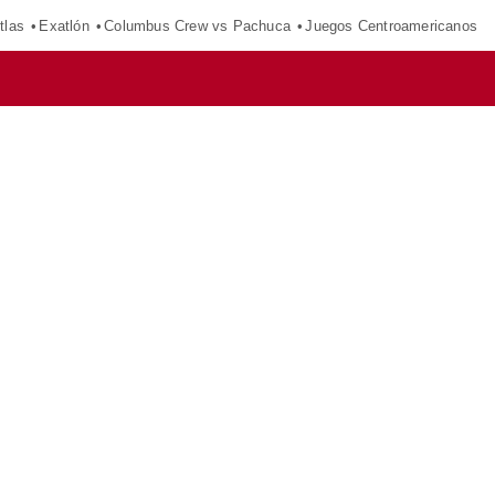
tlas
Exatlón
Columbus Crew vs Pachuca
Juegos Centroamericanos