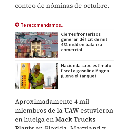
conteo de nóminas de octubre.
Te recomendamos...
Cierres fronterizos
generan déficit de mil
481 mdd en balanza
comercial
Hacienda sube estímulo
fiscal a gasolina Magna...
¡Llena el tanque!
Aproximadamente 4 mil
miembros de la
UAW
estuvieron
en huelga en
Mack Trucks
Plants
en Florida, Maryland y