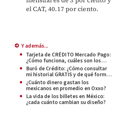
mensual es de 3 por ciento y
el CAT, 40.17 por ciento.
Y además...
Tarjeta de CRÉDITO Mercado Pago:
¿Cómo funciona, cuáles son los
beneficios y cómo solicitarla? Hay
Buró de Crédito: ¿Cómo consultar
lista de ESPERA
mi historial GRATIS y de qué forma
interpretar los resultados del
¿Cuánto dinero gastan los
reporte?
mexicanos en promedio en Oxxo?
La vida de los billetes en México:
¿cada cuánto cambian su diseño?