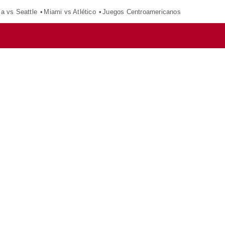
ca vs Seattle
Miami vs Atlético
Juegos Centroamericanos