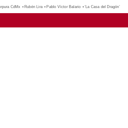
púrpura CdMx
Rubén Lira
Pablo Víctor Balario
‘La Casa del Dragón’